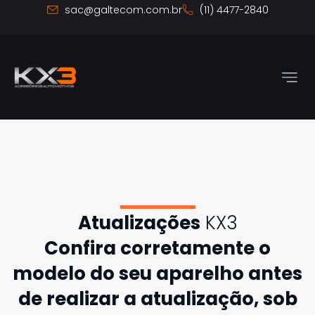
Ir
sac@galtecom.com.br
(11) 4477-2840
para
o
conteúdo
Atualizações
KX3
Confira corretamente o
modelo do seu aparelho antes
de realizar a atualização, sob