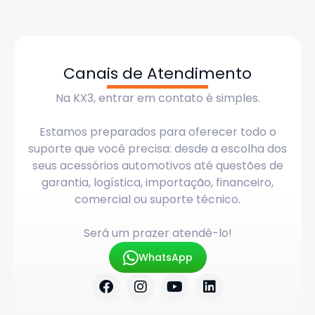
Canais de Atendimento
Na KX3, entrar em contato é simples.
Estamos preparados para oferecer todo o
suporte que você precisa: desde a escolha dos
seus acessórios automotivos até questões de
garantia, logística, importação, financeiro,
comercial ou suporte técnico.
Será um prazer atendê-lo!
WhatsApp
F
I
Y
L
a
n
o
i
c
s
u
n