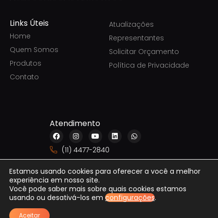
Links Úteis
Atualizações
Home
Representantes
Quem Somos
Solicitar Orçamento
Produtos
Política de Privacidade
Contato
Atendimento
F
I
Y
L
W
a
n
o
i
h
c
s
u
n
a
(11) 4477-2840
e
t
t
k
t
b
a
u
e
s
sac@galtecom.com.br
o
g
b
d
a
Estamos usando cookies para oferecer a você a melhor
o
r
e
i
p
experiência em nosso site.
k
a
n
p
m
Você pode saber mais sobre quais cookies estamos
usando ou desativá-los em
configurações
.
Aceitar