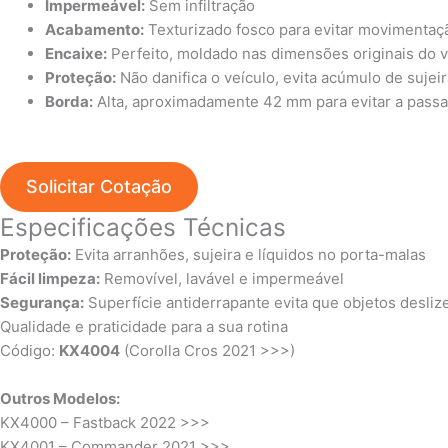
Impermeável:
Sem infiltração
Acabamento:
Texturizado fosco para evitar movimentaç
Encaixe:
Perfeito, moldado nas dimensões originais do v
Proteção:
Não danifica o veículo, evita acúmulo de suje
Borda:
Alta, aproximadamente 42 mm para evitar a passa
Solicitar Cotação
Especificações Técnicas
Proteção:
Evita arranhões, sujeira e líquidos no porta-malas
Fácil limpeza:
Removível, lavável e impermeável
Segurança:
Superfície antiderrapante evita que objetos desli
Qualidade e
praticidade
para a sua rotina
Código:
KX4004
(
Corolla Cros 2021 >>>
)
Outros Modelos:
KX4000
–
Fastback 2022 >>>
KX4001
–
Commander 2021 >>>