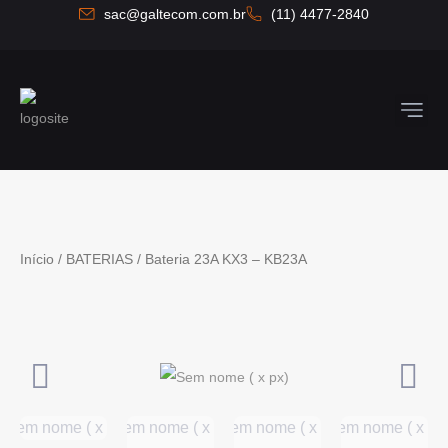
Ir
sac@galtecom.com.br
(11) 4477-2840
para
o
conteúdo
Quem So
Fale C
Início
/
BATERIAS
/ Bateria 23A KX3 – KB23A