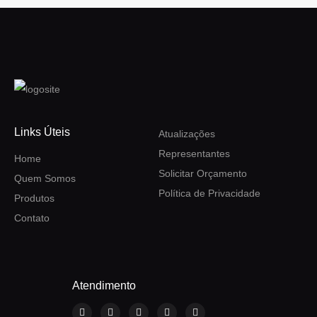
Links Úteis
Atualizações
Representantes
Home
Solicitar Orçamento
Quem Somos
Política de Privacidade
Produtos
Contato
Atendimento
F
I
Y
L
W
a
n
o
i
h