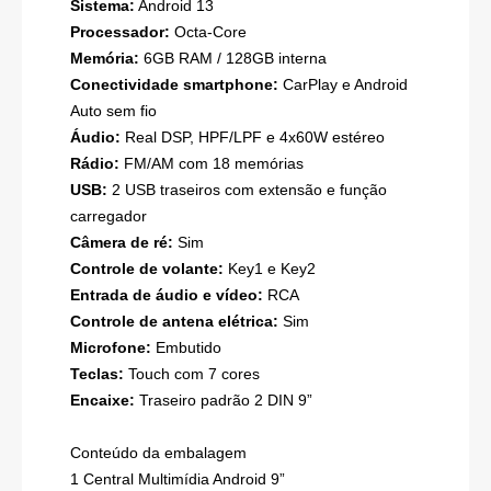
Sistema:
Android 13
Processador:
Octa-Core
Memória:
6GB RAM / 128GB interna
Conectividade smartphone:
CarPlay e Android
Auto sem fio
Áudio:
Real DSP, HPF/LPF e 4x60W estéreo
Rádio:
FM/AM com 18 memórias
USB:
2 USB traseiros com extensão e função
carregador
Câmera de ré:
Sim
Controle de volante:
Key1 e Key2
Entrada de áudio e vídeo:
RCA
Controle de antena elétrica:
Sim
Microfone:
Embutido
Teclas:
Touch com 7 cores
Encaixe:
Traseiro padrão 2 DIN 9”
Conteúdo da embalagem
1 Central Multimídia Android 9”