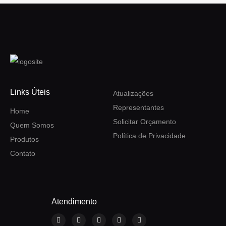
Links Úteis
Atualizações
Representantes
Home
Solicitar Orçamento
Quem Somos
Política de Privacidade
Produtos
Contato
Atendimento
F
I
Y
L
W
a
n
o
i
h