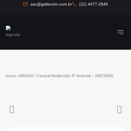
Ir
sac@galtecom.com.br
(11) 4477-2840
para
o
conteúdo
Quem So
Fale C
Início
/
MÍDIAS
/ Central Multimídia 9″ Android – KRC5300