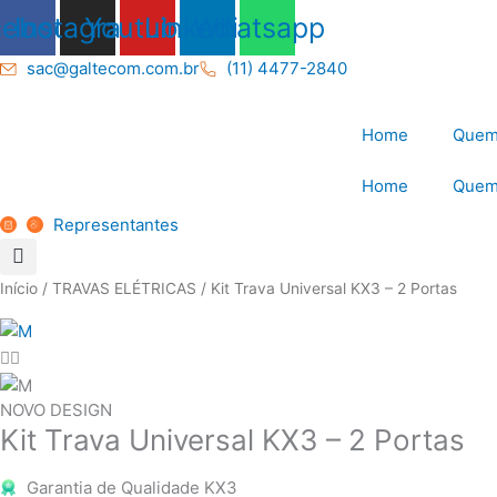
Ir
cebook
Instagram
Youtube
Linkedin
Whatsapp
para
o
sac@galtecom.com.br
(11) 4477-2840
conteúdo
Home
Quem
Home
Quem
Representantes
Início
/
TRAVAS ELÉTRICAS
/ Kit Trava Universal KX3 – 2 Portas
NOVO DESIGN
Kit Trava Universal KX3 – 2 Portas
Garantia de Qualidade KX3