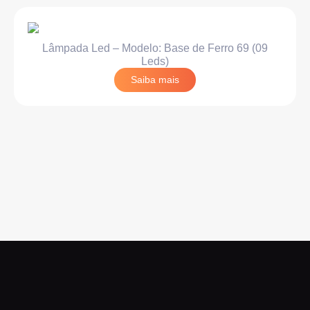
Lâmpada Led – Modelo: Base de Ferro 69 (09
Leds)
Saiba mais