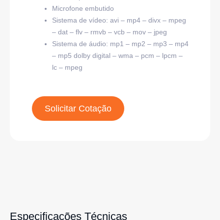
Microfone embutido
Sistema de vídeo: avi – mp4 – divx – mpeg
– dat – flv – rmvb – vcb – mov – jpeg
Sistema de áudio: mp1 – mp2 – mp3 – mp4
– mp5 dolby digital – wma – pcm – lpcm –
lc – mpeg
Solicitar Cotação
Especificações Técnicas