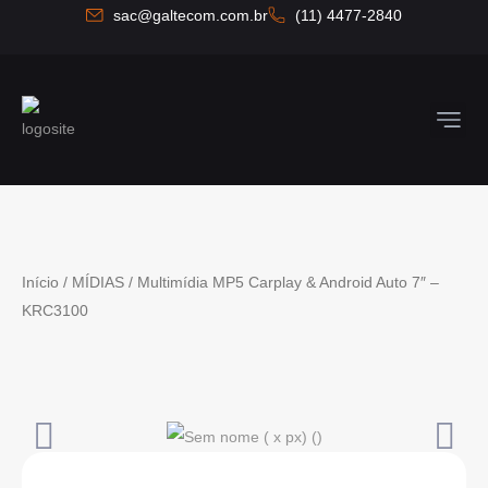
Ir
sac@galtecom.com.br
(11) 4477-2840
para
o
conteúdo
Quem So
Fale C
Início
/
MÍDIAS
/ Multimídia MP5 Carplay & Android Auto 7″ –
KRC3100