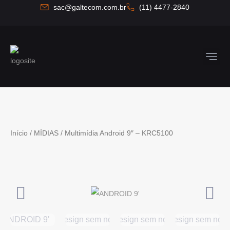
Ir
sac@galtecom.com.br
(11) 4477-2840
para
o
conteúdo
Quem So
Fale C
Início
/
MÍDIAS
/ Multimídia Android 9″ – KRC5100