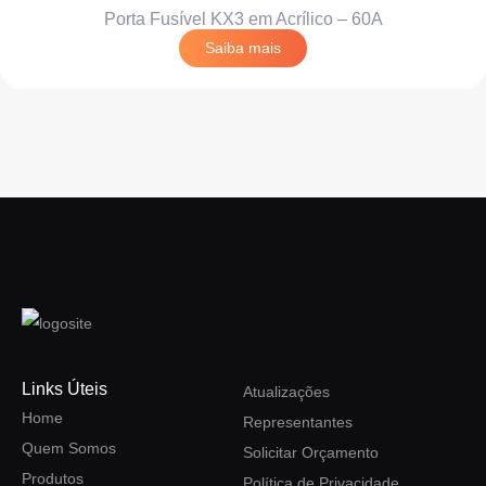
Porta Fusível KX3 em Acrílico – 60A
Saiba mais
Links Úteis
Atualizações
Home
Representantes
Quem Somos
Solicitar Orçamento
Produtos
Política de Privacidade