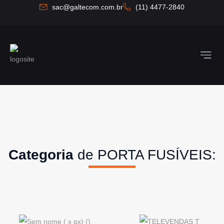
Ir
sac@galtecom.com.br
(11) 4477-2840
para
o
conteúdo
Quem So
Fale C
Categoria
de PORTA FUSÍVEIS: