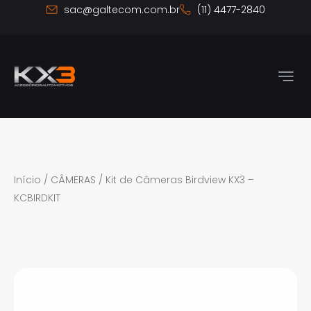
Ir
sac@galtecom.com.br
(11) 4477-2840
para
o
conteúdo
Quem S
Fale 
Início
/
CÂMERAS
/ Kit de Câmeras Birdview KX3 –
KCBIRDKIT