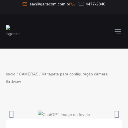
Ir
sac@galtecom.com.br
(11) 4477-2840
para
o
conteúdo
Quem So
Fale C
Início
/
CÂMERAS
/ Kit tapete para configuração câmera
Birdview