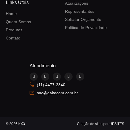
Links Úteis
Atualizações
Representantes
Home
Solicitar Orçamento
Quem Somos
Política de Privacidade
Produtos
Contato
Atendimento
F
I
Y
L
W
a
n
o
i
h
c
s
u
n
a
(11) 4477-2840
e
t
t
k
t
b
a
u
e
s
sac@galtecom.com.br
o
g
b
d
a
o
r
e
i
p
k
a
n
p
m
© 2026 KX3
Criação de sites por UPSITES