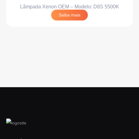
Lâmpada Xenon OEM – Modelo: D8S 5500K
Saiba mais