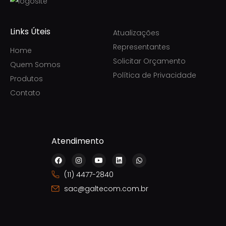
Links Úteis
Atualizações
Representantes
Home
Solicitar Orçamento
Quem Somos
Política de Privacidade
Produtos
Contato
Atendimento
F
I
Y
L
W
a
n
o
i
h
c
s
u
n
a
(11) 4477-2840
e
t
t
k
t
b
a
u
e
s
sac@galtecom.com.br
o
g
b
d
a
o
r
e
i
p
k
a
n
p
m