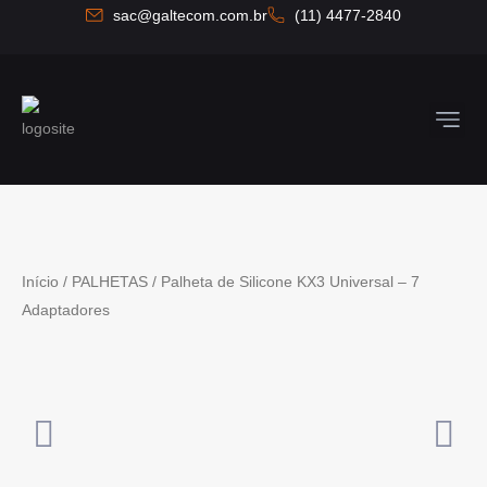
Ir
sac@galtecom.com.br
(11) 4477-2840
para
o
conteúdo
Quem So
Fale C
Início
/
PALHETAS
/ Palheta de Silicone KX3 Universal – 7
Adaptadores