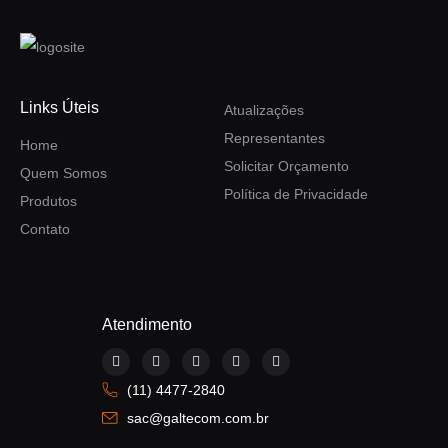
Links Úteis
Atualizações
Representantes
Home
Solicitar Orçamento
Quem Somos
Política de Privacidade
Produtos
Contato
Atendimento
F
I
Y
L
W
a
n
o
i
h
c
s
u
n
a
(11) 4477-2840
e
t
t
k
t
b
a
u
e
s
sac@galtecom.com.br
o
g
b
d
a
o
r
e
i
p