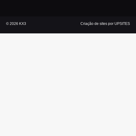
k
a
n
p
m
© 2026 KX3
Criação de sites por UPSITES