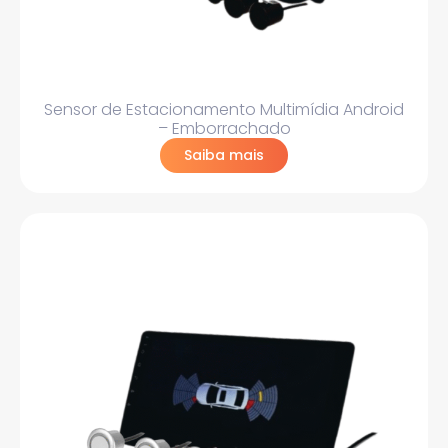
Sensor de Estacionamento Multimídia Android
– Emborrachado
Saiba mais