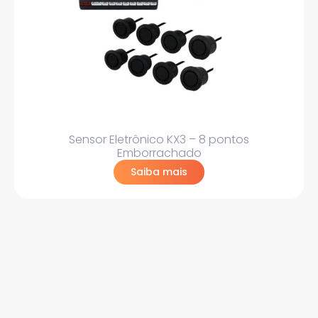
Sensor Eletrônico KX3 – 8 pontos
Emborrachado
Saiba mais