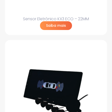
Sensor Eletrônico KX3 ECO – 22MM
Saiba mais