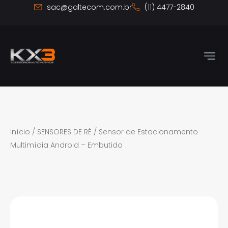
Ir
sac@galtecom.com.br
(11) 4477-2840
para
o
conteúdo
Início
/
SENSORES DE RÉ
/ Sensor de Estacionamento
Multimídia Android – Embutido