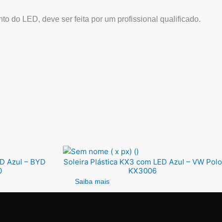
ento do LED, deve ser feita por um profissional qualificado.
ED Azul – BYD
Soleira Plástica KX3 com LED Azul – VW Polo
0
KX3006
Saiba mais