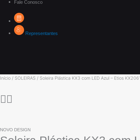
Fale Conosco
Representantes
Início
/
SOLEIRAS
/ Soleira Plástica KX3 com LED Azul – Etios KX206
NOVO DESIGN