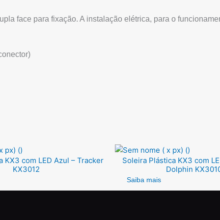
 dupla face para fixação. A instalação elétrica, para o funcionam
conector)
ca KX3 com LED Azul – Tracker
Soleira Plástica KX3 com L
KX3012
Dolphin KX301
Saiba mais