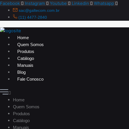
Ir
Facebook
Instagram
Youtube
Linkedin
Whatsapp
para
sac@galtecom.com.br
o
(11) 4477-2840
conteúdo
Home
Quem Somos
Produtos
Catálogo
Manuais
Blog
Fale Conosco
Home
Quem Somos
Produtos
Catálogo
Manuais