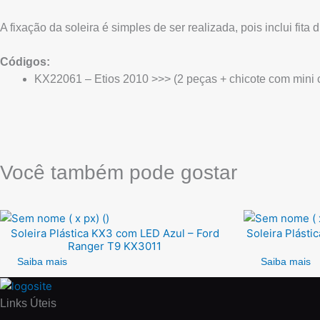
A fixação da soleira é simples de ser realizada, pois inclui fita
Códigos:
KX22061 – Etios 2010 >>> (2 peças + chicote com mini 
Você também pode gostar
Soleira Plástica KX3 com LED Azul – Ford
Soleira Plásti
Ranger T9 KX3011
Saiba mais
Saiba mais
Links Úteis