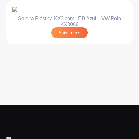
Soleira Plástica KX3 com LED Azul – VW Polo
KX3006
Saiba mais