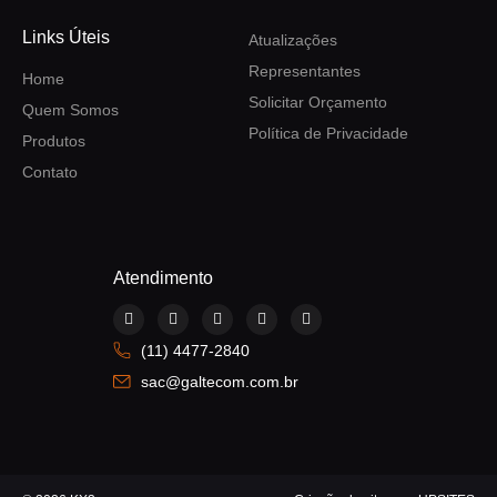
Links Úteis
Atualizações
Representantes
Home
Solicitar Orçamento
Quem Somos
Política de Privacidade
Produtos
Contato
Atendimento
F
I
Y
L
W
a
n
o
i
h
c
s
u
n
a
(11) 4477-2840
e
t
t
k
t
b
a
u
e
s
sac@galtecom.com.br
o
g
b
d
a
o
r
e
i
p
k
a
n
p
m