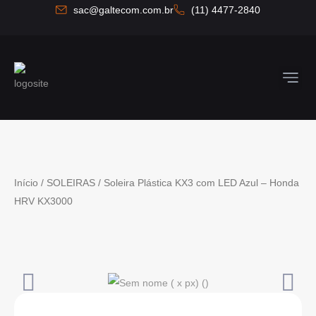
Ir
sac@galtecom.com.br
(11) 4477-2840
para
o
conteúdo
Quem So
Fale C
Início
/
SOLEIRAS
/ Soleira Plástica KX3 com LED Azul – Honda
HRV KX3000