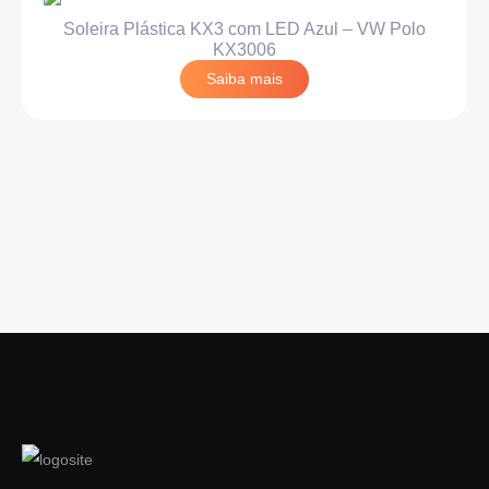
Soleira Plástica KX3 com LED Azul – VW Polo
KX3006
Saiba mais