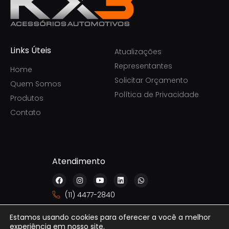
Links Úteis
Atualizações
Representantes
Home
Solicitar Orçamento
Quem Somos
Política de Privacidade
Produtos
Contato
Atendimento
F
I
Y
L
W
a
n
o
i
h
c
s
u
n
a
(11) 4477-2840
e
t
t
k
t
b
a
u
e
s
sac@galtecom.com.br
o
g
b
d
a
Estamos usando cookies para oferecer a você a melhor
o
r
e
i
p
experiência em nosso site.
k
a
n
p