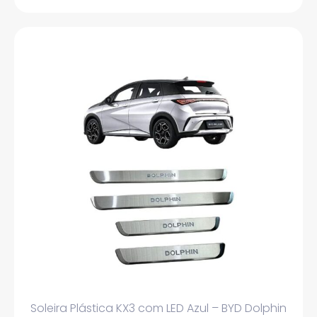
Soleira Plástica KX3 com LED Azul – BYD Dolphin