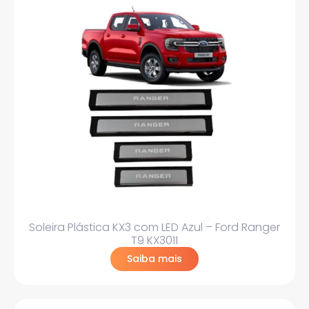
Soleira Plástica KX3 com LED Azul – Ford Ranger
T9 KX3011
Saiba mais