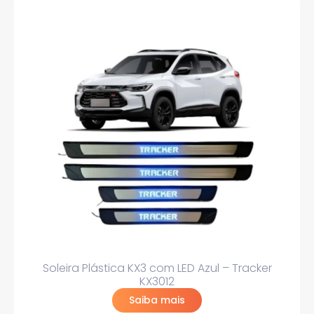
Soleira Plástica KX3 com LED Azul – Tracker
KX3012
Saiba mais