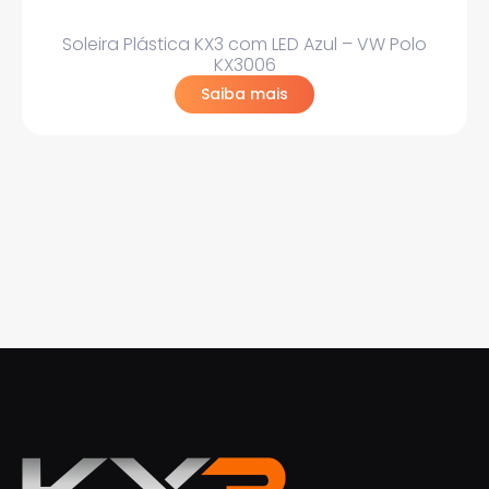
Soleira Plástica KX3 com LED Azul – VW Polo
KX3006
Saiba mais