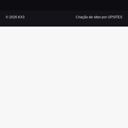
m
© 2026 KX3
Criação de sites por UPSITES