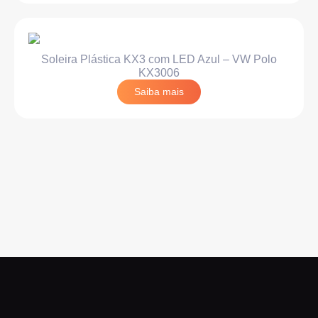
Soleira Plástica KX3 com LED Azul – VW Polo
KX3006
Saiba mais