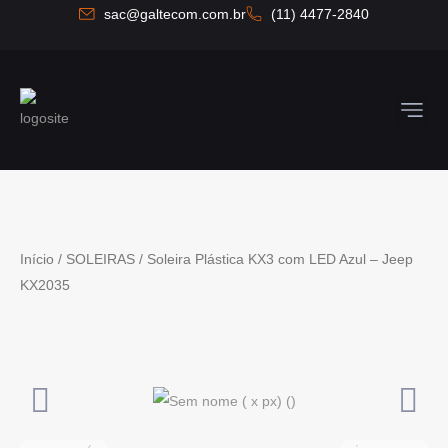
Ir
sac@galtecom.com.br
(11) 4477-2840
para
o
conteúdo
Quem So
Fale C
Início
/
SOLEIRAS
/ Soleira Plástica KX3 com LED Azul – Jeep
KX2035