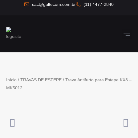
Ir
sac@galtecom.com.br
(11) 4477-2840
para
o
conteúdo
Quem So
Fale C
Início
/
TRAVAS DE ESTEPE
/ Trava Antifurto para Estepe KX3 –
MK5012