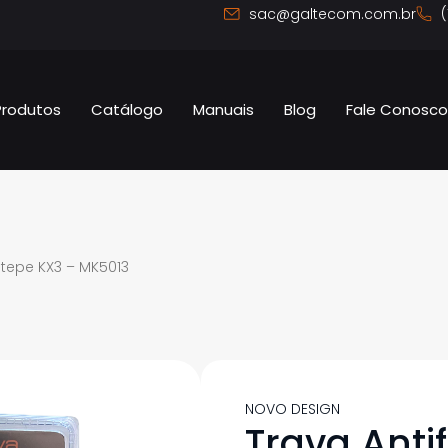
sac@galtecom.com.br
(
Produtos
Catálogo
Manuais
Blog
Fale Conosc
stepe KX3 – MK5013
NOVO DESIGN
Trava Anti