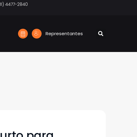
11) 4477-2840
o
Representantes
furto para