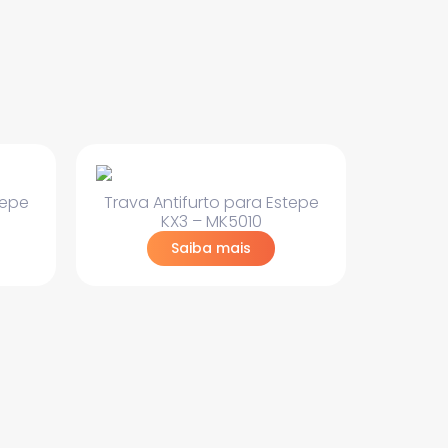
tepe
Trava Antifurto para Estepe
KX3 – MK5010
Saiba mais