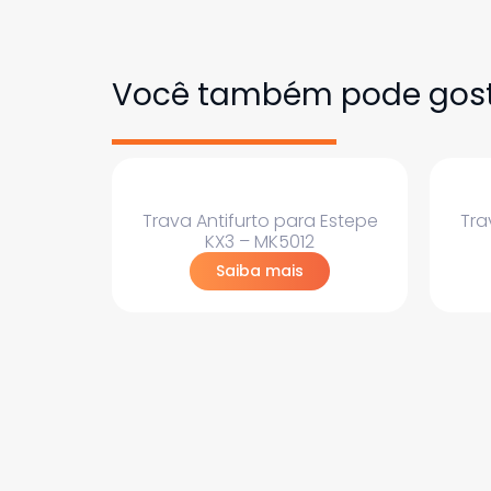
Você também pode gos
Trava Antifurto para Estepe
Tra
KX3 – MK5012
Saiba mais