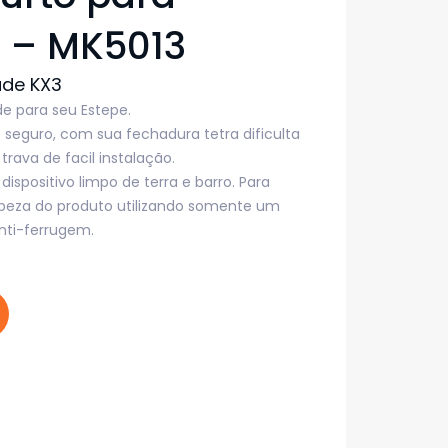
3 – MK5013
ade KX3
e para seu Estepe.
 seguro, com sua fechadura tetra dificulta
 trava de facil instalação.
spositivo limpo de terra e barro. Para
limpeza do produto utilizando somente um
nti-ferrugem.