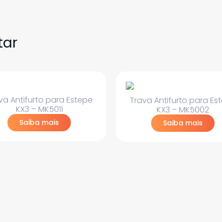
tar
va Antifurto para Estepe
Trava Antifurto para Es
KX3 – MK5011
KX3 – MK5002
Saiba mais
Saiba mais