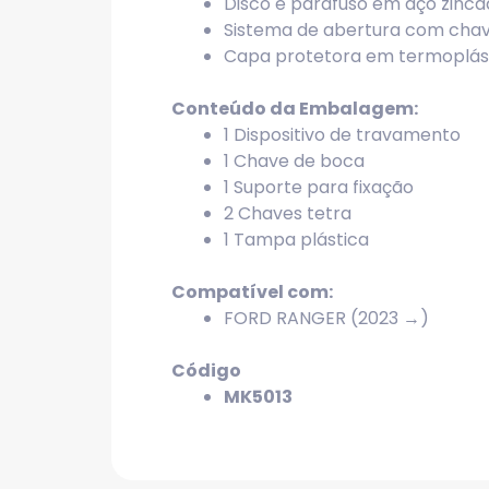
Disco e parafuso em aço zinca
Sistema de abertura com chav
Capa protetora em termoplásti
Conteúdo da Embalagem:
1 Dispositivo de travamento
1 Chave de boca
1 Suporte para fixação
2 Chaves tetra
1 Tampa plástica
Compatível com:
FORD RANGER (2023 →)
Código
MK5013