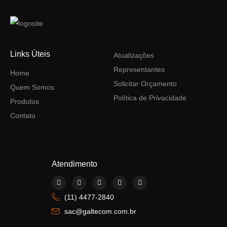
Links Úteis
Atualizações
Representantes
Home
Solicitar Orçamento
Quem Somos
Política de Privacidade
Produtos
Contato
Atendimento
F
I
Y
L
W
a
n
o
i
h
c
s
u
n
a
(11) 4477-2840
e
t
t
k
t
b
a
u
e
s
sac@galtecom.com.br
o
g
b
d
a
o
r
e
i
p