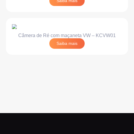
Saiba mais
Câmera de Ré com maçaneta VW – KCVW01
Saiba mais