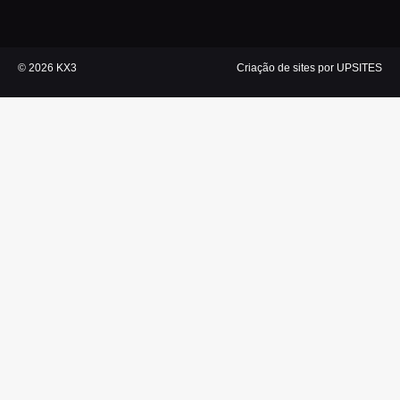
k
a
n
p
m
© 2026 KX3
Criação de sites por UPSITES