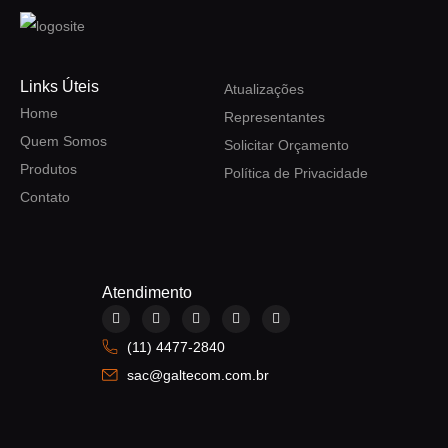
Links Úteis
Atualizações
Home
Representantes
Quem Somos
Solicitar Orçamento
Produtos
Política de Privacidade
Contato
Atendimento
F
I
Y
L
W
a
n
o
i
h
c
s
u
n
a
(11) 4477-2840
e
t
t
k
t
b
a
u
e
s
sac@galtecom.com.br
o
g
b
d
a
o
r
e
i
p
k
a
n
p
m